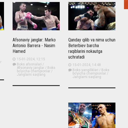
Afsonaviy janglar: Marko
Qanday qilib va ​​nima uchun
Antonio Barrera - Nasim
Beterbiev barcha
Hamed
raqiblarini nokautga
uchratadi
15-01-2024, 12:15
r
Boks afsonalari
/
15-01-2024, 14:48
Afsonaviy janglar
/
Boks
Boks yangiliklari
/
Boks
bo'yicha chempionlar
/
bo'yicha chempionlar
/
Janglarni saqlang
Janglarni saqlang