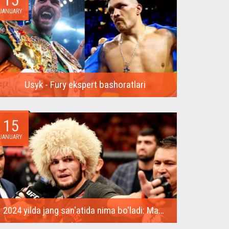
JANUARY
Usyk - Fury ekspert bashoratlari
17-fevral kuni Saudiya Arabistonida so‘nggi yillardagi
eng kutilgan...
15
JANUARY
2024 yilda jang san'atida nima bo'ladi: Maxachev ikkinchi kamarni qo'lga kiritadi, MakGregor qaytib keladi
2023-yil boks va aralash yakkakurashlar muxlislariga