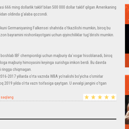
666 ming dollarlik taklif bilan 500 000 dollar taklif qilgan Amerikaning
dan oldinda g'alaba qozondi.
 kuni Germaniyaning Falkensei shahrida o'tkazilishi mumkin, biroq bu
n bayramini nishonlayotgani uchun qiyinchiliklar tug'dirishi mumkin.
 boshlab IBF chempionligi uchun majburiy da`vogar hisoblanadi, biroq
arloga majburiy himoyasini keyinga surishga imkon berdi. Bu davrda
ri ringga chiqmagan.
2016-2017 yillarda o'rta vaznda WBA yo'nalishi bo'yicha o'smirlar
oq 2019 yilda o'rta vazn toifasiga qaytgan. U avvalgi jangini o‘tgan
 saqlang