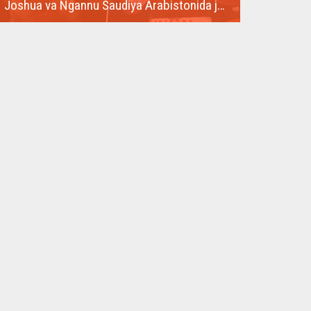
Joshua va Ngannu Saudiya Arabistonida jang qilishadi
Og'ir vaznda sobiq jahon chempioni Entoni Joshua va
sobiq UFC...