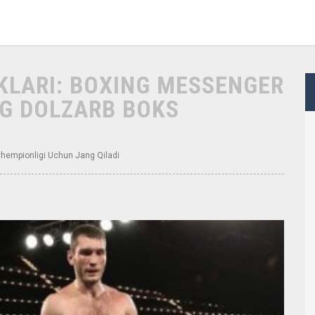
IKLARI: BOXING MESSENGER
NG DOLZARB BOKS
Chempionligi Uchun Jang Qiladi