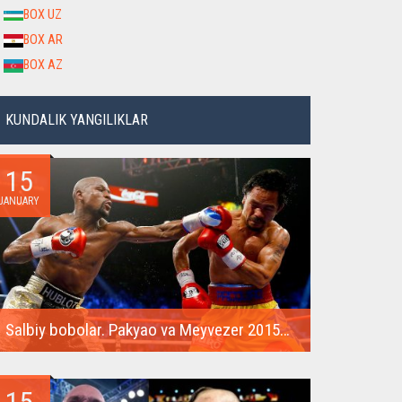
BOX UZ
BOX AR
BOX AZ
KUNDALIK YANGILIKLAR
15
JANUARY
Salbiy bobolar. Pakyao va Meyvezer 2015 yilda o'zlarining super muvaffaqiyatli janglarini takrorlashadi
Boks tarixidagi eng qimmat jang 2015 yilda Floyd
Meyvezer va Menni...
15