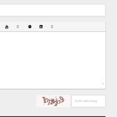
ist
t Link
Insert protected link
Emoticons
Insert hidden text
Insert Quote
Insert spoiler
0