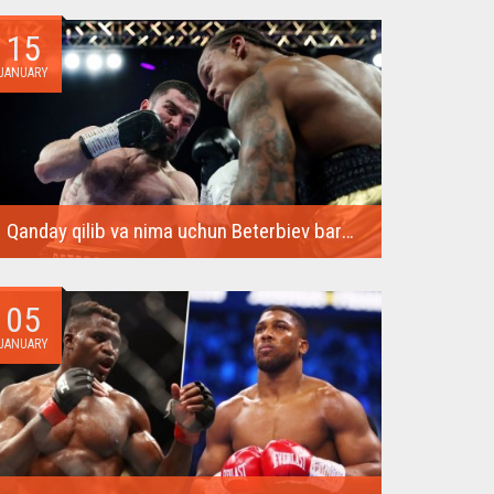
ko‘plab ajoyib...
15
JANUARY
Qanday qilib va ​​nima uchun Beterbiev barcha raqiblarini nokautga uchratadi
Rossiyalik mag'lubiyatsiz bokschi Artur Beterbiev 13
yanvardan 14...
05
JANUARY