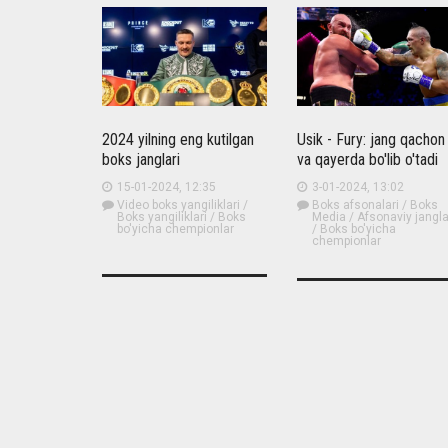
2024 yilning eng kutilgan
Usik - Fury: jang qachon
boks janglari
va qayerda bo'lib o'tadi
15-01-2024, 12:35
3-01-2024, 13:02
Video boks yangiliklari
/
Boks afsonalari
/
Boks
Boks yangiliklari
/
Boks
Media
/
Afsonaviy jangla
bo'yicha chempionlar
/
Boks bo'yicha
chempionlar