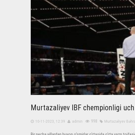
Murtazaliyev IBF chempionligi uch
998
10-11-2023, 12:39
admin
Murtazəliyev
Bəhr
Bir necha yillardan buyon o‘smirlar o‘rtasida o‘rta vazn toifa