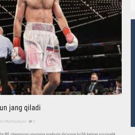
un jang qiladi
am Murtazəliyev
0
sida IBF chempioni unvoniga majburiy da’vogar bo‘lib kelgan rossiyalik