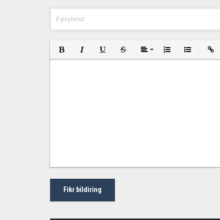
Bold
Italic
Underline
Strikethrough
Align
Ordered List
Unordered L
Inser
Fikr bildiring