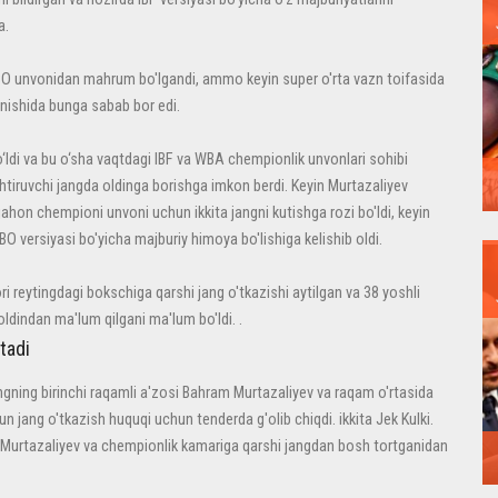
a.
O unvonidan mahrum bo'lgandi, ammo keyin super o'rta vazn toifasida
inishida bunga sabab bor edi.
o‘ldi va bu o‘sha vaqtdagi IBF va WBA chempionlik unvonlari sohibi
tiruvchi jangda oldinga borishga imkon berdi. Keyin Murtazaliyev
hon chempioni unvoni uchun ikkita jangni kutishga rozi bo'ldi, keyin
 versiyasi bo'yicha majburiy himoya bo'lishiga kelishib oldi.
 reytingdagi bokschiga qarshi jang o'tkazishi aytilgan va 38 yoshli
oldindan ma'lum qilgani ma'lum bo'ldi. .
tadi
ning birinchi raqamli a'zosi Bahram Murtazaliyev va raqam o'rtasida
n jang o'tkazish huquqi uchun tenderda g'olib chiqdi. ikkita Jek Kulki.
o Murtazaliyev va chempionlik kamariga qarshi jangdan bosh tortganidan