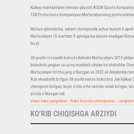
Kulkay manfaatlarini himoya qiluvchi AGON Sports kompaniyasi 
TGB Promotions kompaniyasi Murtazaliyevning promouterlari
Ma'lum qilinishicha, vakant chempionlik uchun kurash 6 aprel
Murtazaliyev 10 martdan 9 aprelgacha davom etadigan Ramazo
bu yil.
30 yoshli rossiyalik bokschi Bahram Murtazaliyev 2019-yildan
birlashish janglari va uzoq muddatli ishdan bo'shatishlar Ch
Murtazaliyev to‘rtta jang o‘tkazgan va 2022-yil dekabridan be
Asli ekvadorlik bo'lgan 38 yoshli nemis bokschisi Jek Kalkay 
chempioni bo'lgan, keyin o'zini o'rta vaznda sinab ko'rgan, bir
yozda o‘tkazgan edi.
Video boks yangiliklari
/
Boks bo'yicha chempionlar
/
Janglarni
KO'RIB CHIQISHGA ARZIYDI