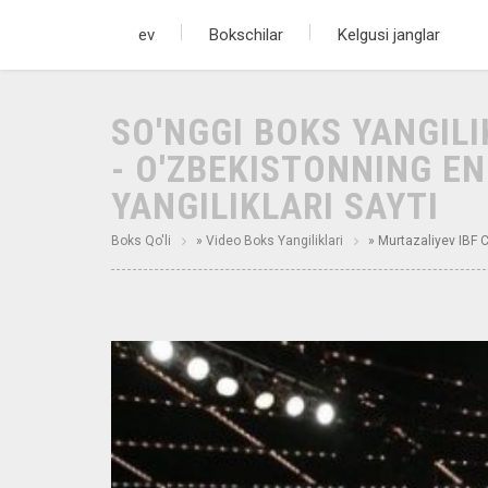
ev
Bokschilar
Kelgusi janglar
SO'NGGI BOKS YANGIL
- O'ZBEKISTONNING E
YANGILIKLARI SAYTI
Boks Qo'li
»
Video Boks Yangiliklari
» Murtazaliyev IBF 