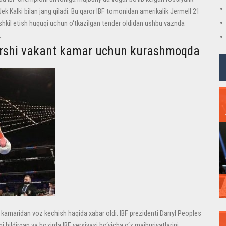
 Kalki bilan jang qiladi. Bu qaror IBF tomonidan amerikalik Jermell 21
shkil etish huquqi uchun o‘tkazilgan tender oldidan ushbu vaznda
.
qarshi vakant kamar uchun kurashmoqda
 kamaridan voz kechish haqida xabar oldi. IBF prezidenti Darryl Peoples
bildirgan va hozirda IBF versiyasi bo‘yicha o‘z majburiyatlarini