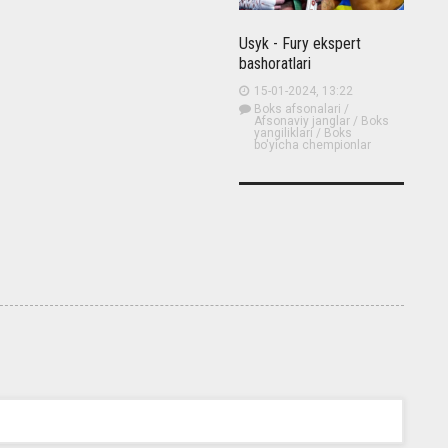
Usyk - Fury ekspert
bashoratlari
15-01-2024, 13:22
Boks afsonalari
/
Afsonaviy janglar
/
Boks
yangiliklari
/
Boks
bo'yicha chempionlar