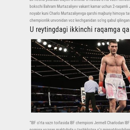
bokschi Bahram Murtazaliyev vakant kamar uchun 2-raqamli Jek
noyabr kuni Charlo Murtazaliyevga qarshi majburiy himoya ta
chempionlik unvonidan voz kechganidan so‘ng qabul qilingan
U reytingdagi ikkinchi raqamga 
“IBF o'rta vazn toifasida IBF chempioni Jermell Charlodan IBF
nomiga yozgan maktubida u tashkilotga o‘z minnatdorchiligini 