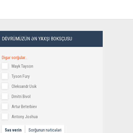
DÖVRÜMÜZÜN ƏN YAXŞI BOKSÇUSU
Digər sorğular...
Mayk Tayson
Tyson Fury
Oleksandr Usik
Dmitri Bivol
Artur Beterbiev
Antony Joshua
Səs verin
Sorğunun nəticələri