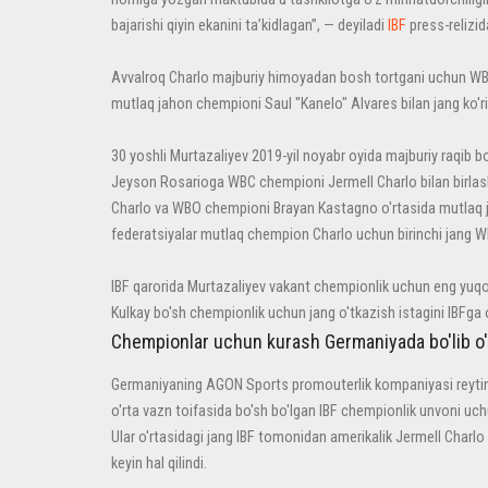
bajarishi qiyin ekanini ta’kidlagan”, — deyiladi
IBF
press-relizid
Avvalroq Charlo majburiy himoyadan bosh tortgani uchun WB
mutlaq jahon chempioni Saul "Kanelo" Alvares bilan jang ko'r
30 yoshli Murtazaliyev 2019-yil noyabr oyida majburiy raqib b
Jeyson Rosarioga WBC chempioni Jermell Charlo bilan birlash
Charlo va WBO chempioni Brayan Kastagno o'rtasida mutlaq ja
federatsiyalar mutlaq chempion Charlo uchun birinchi jang WBO
IBF qarorida Murtazaliyev vakant chempionlik uchun eng yuqori
Kulkay bo'sh chempionlik uchun jang o'tkazish istagini IBFga 
Chempionlar uchun kurash Germaniyada bo'lib o'
Germaniyaning AGON Sports promouterlik kompaniyasi reyting
o'rta vazn toifasida bo'sh bo'lgan IBF chempionlik unvoni uchu
Ular o'rtasidagi jang IBF tomonidan amerikalik Jermell Charl
keyin hal qilindi.