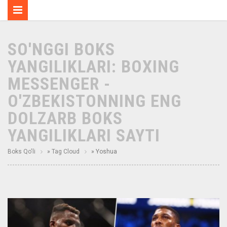
SO'NGGI BOKS
YANGILIKLARI: BOXING
MESSENGER -
O'ZBEKISTONNING ENG
DOLZARB BOKS
YANGILIKLARI SAYTI
Boks Qo'li
»
Tag Cloud
» Yoshua