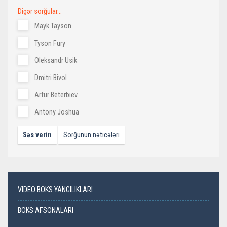
Digər sorğular...
Mayk Tayson
Tyson Fury
Oleksandr Usik
Dmitri Bivol
Artur Beterbiev
Antony Joshua
Səs verin
Sorğunun nəticələri
VIDEO BOKS YANGILIKLARI
BOKS AFSONALARI