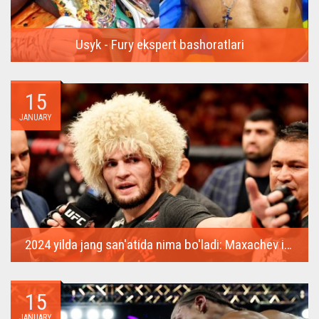
Usyk - Fury ekspert bashoratlari
17-fevral kuni Saudiya Arabistonida so‘nggi yillardagi eng
kutilgan...
15
JANUARY
2024 yilda jang san'atida nima bo'ladi: Maxachev ikkinchi kamarni qo'lga kiritadi, MakGregor qaytib keladi
2023-yil boks va aralash yakkakurashlar muxlislariga ko‘plab
ajoyib...
15
JANUARY