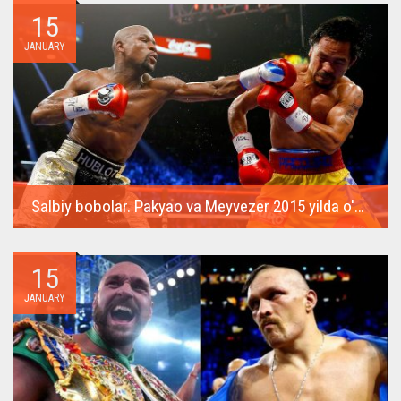
15
JANUARY
Salbiy bobolar. Pakyao va Meyvezer 2015 yilda o'zlarining super muvaffaqiyatli janglarini takrorlashadi
Boks tarixidagi eng qimmat jang 2015 yilda Floyd Meyvezer va
Menni...
15
JANUARY