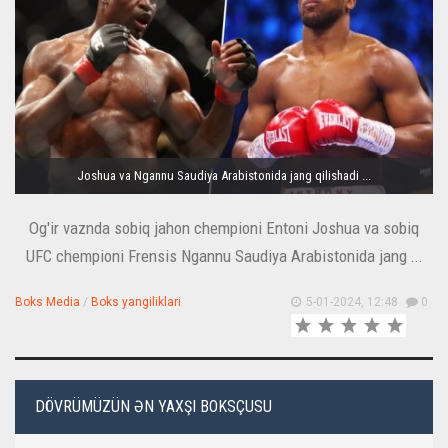
Joshua va Ngannu Saudiya Arabistonida jang qilishadi ...
Og'ir vaznda sobiq jahon chempioni Entoni Joshua va sobiq
UFC chempioni Frensis Ngannu Saudiya Arabistonida jang ...
Boks Media
/
Boks yangiliklari
5-01-2024, 12:48
0
DÖVRÜMÜZÜN ƏN YAXŞI BOKSÇUSU