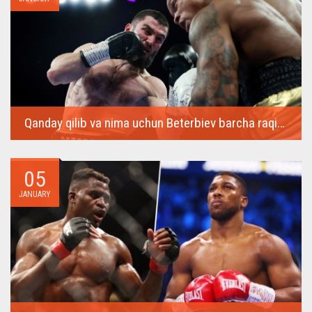
Qanday qilib va ​​nima uchun Beterbiev barcha raqiblarini nokautga uchratadi
Rossiyalik mag'lubiyatsiz bokschi Artur Beterbiev 13 yanvardan
14...
05
JANUARY