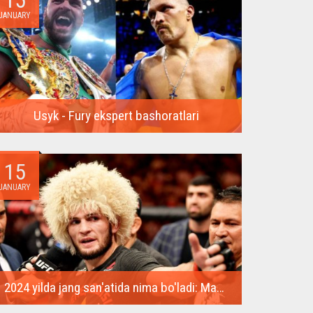
JANUARY
Usyk - Fury ekspert bashoratlari
17-fevral kuni Saudiya Arabistonida so‘nggi yillardagi
eng kutilgan...
15
JANUARY
2024 yilda jang san'atida nima bo'ladi: Maxachev ikkinchi kamarni qo'lga kiritadi, MakGregor qaytib keladi
2023-yil boks va aralash yakkakurashlar muxlislariga