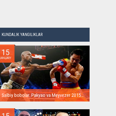
KUNDALIK YANGILIKLAR
15
JANUARY
Salbiy bobolar. Pakyao va Meyvezer 2015 yilda o'zlarining super muvaffaqiyatli janglarini takrorlashadi
Boks tarixidagi eng qimmat jang 2015 yilda Floyd
Meyvezer va Menni...
15