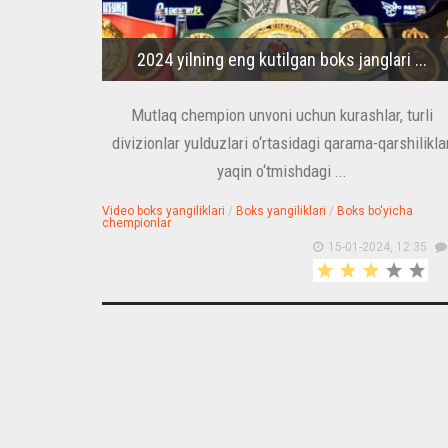
2024 yilning eng kutilgan boks janglari ...
Mutlaq chempion unvoni uchun kurashlar, turli
divizionlar yulduzlari o‘rtasidagi qarama-qarshiliklar
yaqin o‘tmishdagi ...
Video boks yangiliklari
/
Boks yangiliklari
/
Boks bo'yicha
chempionlar
15-01-2024, 12:35