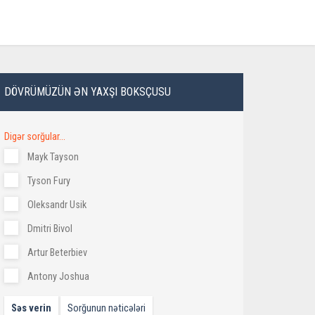
DÖVRÜMÜZÜN ƏN YAXŞI BOKSÇUSU
Digər sorğular...
Mayk Tayson
Tyson Fury
Oleksandr Usik
Dmitri Bivol
Artur Beterbiev
Antony Joshua
Səs verin
Sorğunun nəticələri