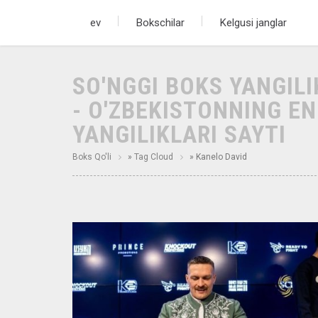
ev
Bokschilar
Kelgusi janglar
SO'NGGI BOKS YANGIL
- O'ZBEKISTONNING E
YANGILIKLARI SAYTI
Boks Qo'li
»
Tag Cloud
» Kanelo David