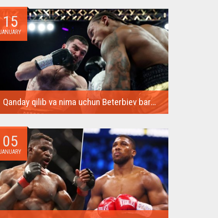
ko‘plab ajoyib...
15
JANUARY
Qanday qilib va ​​nima uchun Beterbiev barcha raqiblarini nokautga uchratadi
Rossiyalik mag'lubiyatsiz bokschi Artur Beterbiev 13
yanvardan 14...
05
JANUARY